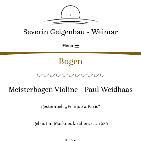
Zum
Inhalt
Severin Geigenbau - Weimar
springen
Menu
Bogen
Meisterbogen Violine - Paul Weidhaas
gestempelt „Fetique a Paris“
gebaut in Markneukirchen, ca. 1920
61,3 g